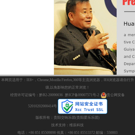
本网页适用于：IE8+，Chrome,Mozilla Firefox,360等主流浏览器，IE6浏览器请自行升
级,以免影响您的正常浏览！
经营许可证编号：黔B2-20090036
黔ICP备09007571号-2
贵公网安备
52010202000414号
版权所有：贵阳交响乐团(贵阳爱乐乐团)
技术支持：
维辰科技
电话：+86 851 85509898 传真：+86 851 85513372 邮编：550003