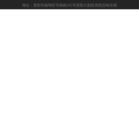
地址：贵阳市南明区市南路265号贵阳大剧院贵阳交响乐团